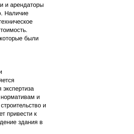
и и арендаторы
ю. Наличие
техническое
тоимость.
 которые были
и
яется
я экспертиза
 нормативам и
 строительство и
ет привести к
дение здания в