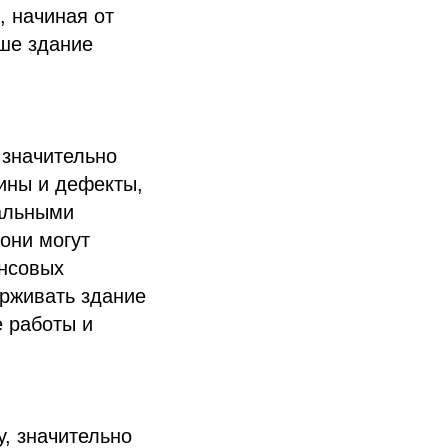
, начиная от
аше здание
 значительно
ины и дефекты,
альными
они могут
ансовых
ерживать здание
 работы и
, значительно