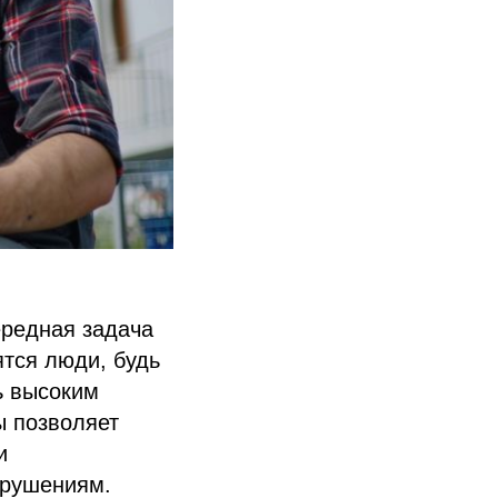
ередная задача
ятся люди, будь
ь высоким
ы позволяет
и
зрушениям.