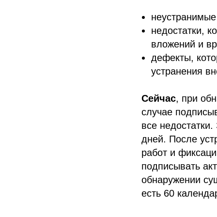
неустранимые 
недостатки, к
вложений и в
дефекты, кото
устранения вн
Сейчас
, при об
случае подписыв
все недостатки.
дней. После ус
работ и фиксаци
подписывать акт
обнаружении сущ
есть 60 календа