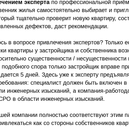
ечением эксперта
по профессиональной приём
венник жилья самостоятельно выбирает и приг
торый тщательно проверит новую квартиру, сос
явленных дефектов, даст рекомендации.
сь в вопросе привлечения экспертов? Только е
ки квартиры у застройщика и собственника воз
осительно существенности / несущественности 
подобного спора только застройщик вправе пр
о дается 5 дней. Здесь уже к эксперту предъявл
ребования: специалист должен быть включен в
ли инженерных изысканий, а компания-работод
СРО в области инженерных изысканий.
шей компании полностью соответствуют этим п
ривлекаться как со стороны собственников кварт