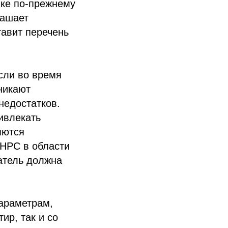
ке по-прежнему
лашает
тавит перечень
сли во время
никают
недостатков.
ивлекать
яются
 НРС в области
атель должна
араметрам,
ир, так и со