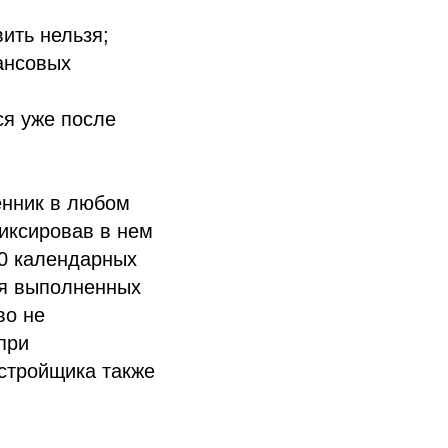
ить нельзя;
ансовых
ся уже после
енник в любом
иксировав в нем
60 календарных
ия выполненных
во не
при
астройщика также