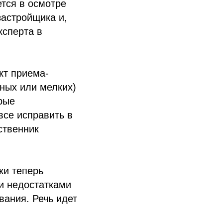
тся в осмотре
застройщика и,
ксперта в
кт приема-
ных или мелких)
рые
все исправить в
ственник
ки теперь
и недостатками
вания. Речь идет