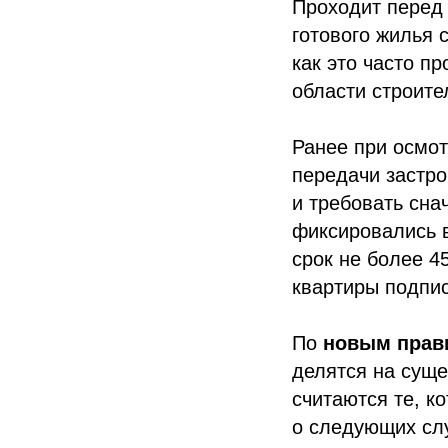
Проходит перед 
готового жилья 
как это часто п
области строите
Ранее при осмот
передачи застро
и требовать сна
фиксировались в
срок не более 4
квартиры подпи
По
новым прав
делятся на сущ
считаются те, к
о следующих сл